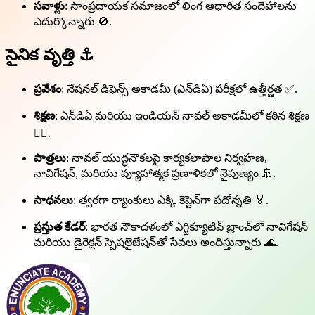
సవాళ్లు
: సాంప్రదాయక సమాజంలో లింగ ఆధారిత సందేహాలను
ఎదుర్కొన్నారు 🚫.
సైనిక వృత్తి ⚓
ప్రవేశం
: నేషనల్ డిఫెన్స్ అకాడమీ (ఎన్‌డిఏ) పరీక్షలో ఉత్తీర్ణత ✅.
శిక్షణ
: ఎన్‌డిఏ మరియు ఇండియన్ నావల్ అకాడమీలో కఠిన శిక్షణ
🏋️‍♀️.
పాత్రలు
: నావల్ యుద్ధనౌకలపై కార్యకలాపాల నిర్వహణ,
నావిగేషన్, మరియు వ్యూహాత్మక ప్రణాళికలో నైపుణ్యం 🚢.
సాధనలు
: త్వరగా ర్యాంకులు ఎక్కి కెప్టెన్‌గా పదోన్నతి 🏅.
ప్రస్తుత కేడర్
: భారత నౌకాదళంలో ఎగ్జిక్యూటివ్ బ్రాంచ్‌లో నావిగేషన్
మరియు డైరెక్షన్ స్పెషలైజేషన్‌తో సేవలు అందిస్తున్నారు 🌊.