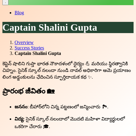
Blog
Captain Shalini Gupta
Overview
Success Stories
Captain Shalini Gupta
కెప్టెన్ షాలిని గుప్తా భారత నౌకాదళంలో ధైర్యం 💪 మరియు స్థిరత్వానికి
చిహ్నం. సైనిక్ స్కూల్ నలందా నుండి నావల్ అధికారిగా ఆమె ప్రయాణం
లింగ అడ్డంకులను ఛేదించిన స్ఫూర్తిదాయక కథ ✨.
ప్రారంభ జీవితం 🏡
జననం
: బీహార్‌లోని చిన్న పట్టణంలో జన్మించారు 🏞️.
విద్య
: సైనిక్ స్కూల్ నలందాలో మొదటి మహిళా విద్యార్థులలో
ఒకరిగా చేరారు 🎓.