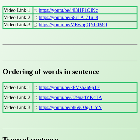
Video Link-1
https://youtu.be/i4l3HF1OlNc
Video Link-2
https://youtu.be/S8rLA-71u_8
Video Link-3
https://youtu.be/MEw5gQYb0MQ
Ordering of words in sentence
Video Link-1
https://youtu.be/kPVzb2n9pTE
Video Link-2
https://youtu.be/C79uadYKcTA
Video Link-3
https://youtu.be/bh69OJgO_YY
Types of sentence