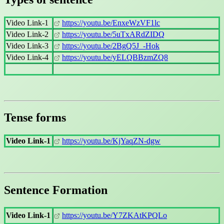
Video Link-1
https://youtu.be/EnxeWzVF1lc
Video Link-2
https://youtu.be/5uTxARdZIDQ
Video Link-3
https://youtu.be/2BgQ5J_-Hok
Video Link-4
https://youtu.be/yELQBBzmZQ8
Tense forms
Video Link-1
https://youtu.be/KjYaqZN-dgw
Sentence Formation
Video Link-1
https://youtu.be/Y7ZKAtKPQLo