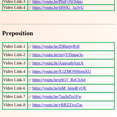
Video Link-3
https://youtu.be/PfqFyNQt4qo
Video Link-4
https://youtu.be/f4WlG_1u3yU
Preposition
Video Link-1
https://youtu.be/ZHhreiy8vtI
Video Link-2
https://youtu.be/rzryYDmpg3o
Video Link-3
https://youtu.be/AqqvarbApzA
Video Link-4
https://youtu.be/X1ZMONHomXU
Video Link-5
https://youtu.be/qSQ7_RzC6A0
Video Link-6
https://youtu.be/mM_ium4EyQE
Video Link-7
https://youtu.be/7uaJnf5o1Fw
Video Link-8
https://youtu.be/yBRZZjcqTac