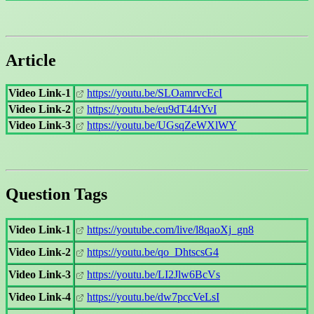
Article
Video Link-1
https://youtu.be/SLOamrvcEcI
Video Link-2
https://youtu.be/eu9dT44tYvI
Video Link-3
https://youtu.be/UGsqZeWXlWY
Question Tags
Video Link-1
https://youtube.com/live/l8qaoXj_gn8
Video Link-2
https://youtu.be/qo_DhtscsG4
Video Link-3
https://youtu.be/LI2Jlw6BcVs
Video Link-4
https://youtu.be/dw7pccVeLsI