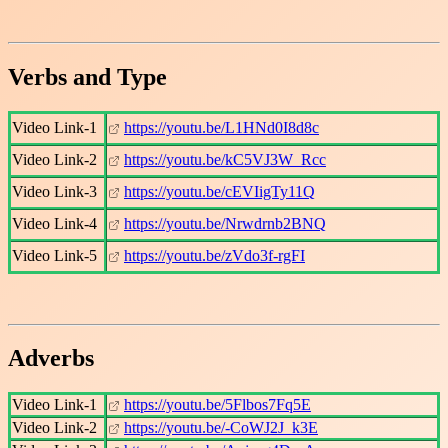
Verbs and Type
Video Link-1
https://youtu.be/L1HNd0I8d8c
Video Link-2
https://youtu.be/kC5VJ3W_Rcc
Video Link-3
https://youtu.be/cEVIigTy11Q
Video Link-4
https://youtu.be/Nrwdrnb2BNQ
Video Link-5
https://youtu.be/zVdo3f-rgFI
Adverbs
Video Link-1
https://youtu.be/5Flbos7Fq5E
Video Link-2
https://youtu.be/-CoWJ2J_k3E