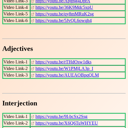
Video Link-3
https://youtu.be/Apjpsg4DprA
Video Link-4
https://youtu.be/36K9Mdc5xpU
Video Link-5
https://youtu.be/qy8mMRuK2sg
Video Link-6
https://youtu.be/5JvQL6owqh4
Adjectives
Video Link-1
https://youtu.be/rTHdOsw1dks
Video Link-2
https://youtu.be/W1PMjLA3p_I
Video Link-3
https://youtu.be/AUEAOBpqQLM
Interjection
Video Link-1
https://youtu.be/9I-bcSx2Ssg
Video Link-2
https://youtu.be/X6Q6TuWHYEU