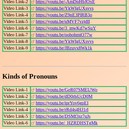
Video Link-2
https://youtu.be/-AmDnHbJOxE
Video Link-3
https://youtu.be/YkWIgUXsvvs
Video Link-4
https://youtu.be/Z9nE3PlRB3o
Video Link-5
https://youtu.be/uMVF7vzjdlI
Video Link-6
https://youtu.be/3_mwKd7wSuY
Video Link-7
https://youtu.be/oohohmiO77w
Video Link-8
https://youtu.be/YkWIgUXsvvs
Video Link-9
https://youtu.be/JBzuvx8Wk1k
Kinds of Pronouns
Video Link-1
https://youtu.be/GeR07SMEUWo
Video Link-2
https://youtu.be/dD0rlsUcD0M
Video Link-3
https://youtu.be/iprYov6gpEI
Video Link-4
https://youtu.be/rRd4s4HJ1rI
Video Link-5
https://youtu.be/DSMf3xr7qJs
Video Link-6
https://youtu.be/_HZRDHSTgMk