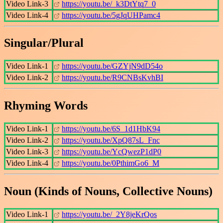
Video Link-3
https://youtu.be/_k3DtYtq7_0
Video Link-4
https://youtu.be/5gJqUHPamc4
Singular/Plural
Video Link-1
https://youtu.be/GZYjN9dD54o
Video Link-2
https://youtu.be/R9CNBsKvhBI
Rhyming Words
Video Link-1
https://youtu.be/6S_1d1HbK94
Video Link-2
https://youtu.be/XpQ87sL_Fnc
Video Link-3
https://youtu.be/YcQwezP1dP0
Video Link-4
https://youtu.be/0PthimGo6_M
Noun (Kinds of Nouns, Collective Nouns)
Video Link-1
https://youtu.be/_2Y8jeKrQos