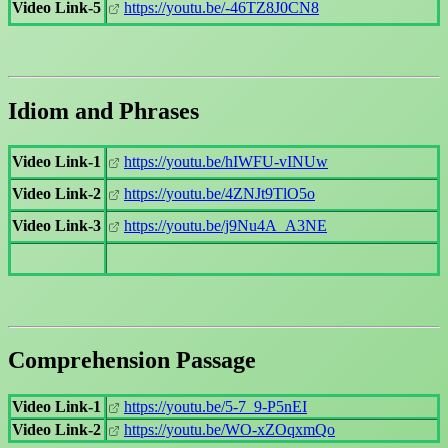
Video Link-5
https://youtu.be/-46TZ8J0CN8
Idiom and Phrases
Video Link-1
https://youtu.be/hIWFU-vINUw
Video Link-2
https://youtu.be/4ZNJt9TlO5o
Video Link-3
https://youtu.be/j9Nu4A_A3NE
Comprehension Passage
Video Link-1
https://youtu.be/5-7_9-P5nEI
Video Link-2
https://youtu.be/WO-xZOqxmQo