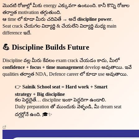
మొదటి రోజుల్లో మీకు energy ఎక్కువగా ఉంటుంది. కానీ కొన్ని రోజుల
తర్వాత motivation తగ్గుతుంది.
ఆ time లో కూడా మీరు చదివితే → అదే
discipline power
.
Seat crack చేయగల విద్యార్థి & చేయలేని విద్యార్థి మధ్య main
difference ఇదే.
💪 Discipline Builds Future
Discipline వల్ల మీరు కేవలం exam crack చేయడం కాదు, మీలో
confidence + focus + time management
develop అవుతాయి. ఇవే
qualities తర్వాత NDA, Defence career లో కూడా use అవుతాయి.
👉
Sainik School seat = Hard work + Smart
strategy + Big discipline
కల పెద్దదైతే… discipline ఇంకా పెద్దదిగా ఉండాలి.
Daily preparation తో ముందుకు వెళ్ళండి, మీ dream seat
దగ్గర్లోనే ఉంది. 🎓✨